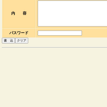
内 容
パスワード