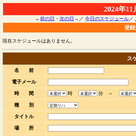
2024年
←
前の日
・
次の日
→／
今日のスケジュール
／
登録
現在スケジュールはありません。
ス
名 前
電子メール
時 間
時
分 ～
種 別
タイトル
場 所