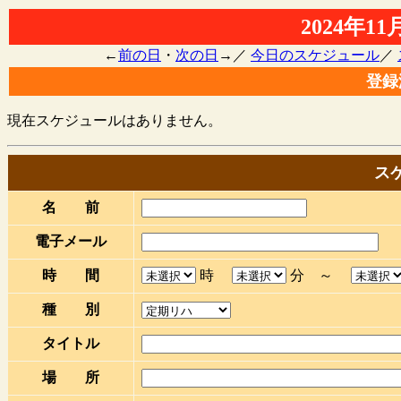
2024年1
←
前の日
・
次の日
→／
今日のスケジュール
／
登録
現在スケジュールはありません。
ス
名 前
電子メール
時 間
時
分 ～
種 別
タイトル
場 所