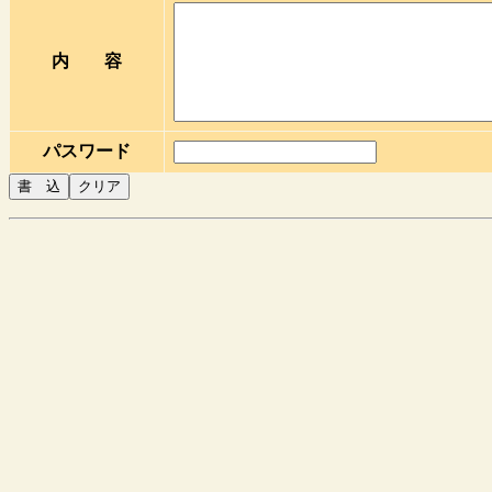
内 容
パスワード